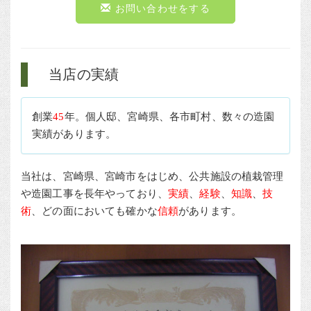
お問い合わせをする
当店の実績
創業
45
年。個人邸、宮崎県、各市町村、数々の造園
実績があります。
当社は、宮崎県、宮崎市をはじめ、公共施設の植栽管理
や造園工事を長年やっており、
実績
、
経験
、
知識
、
技
術
、どの面においても確かな
信頼
があります。